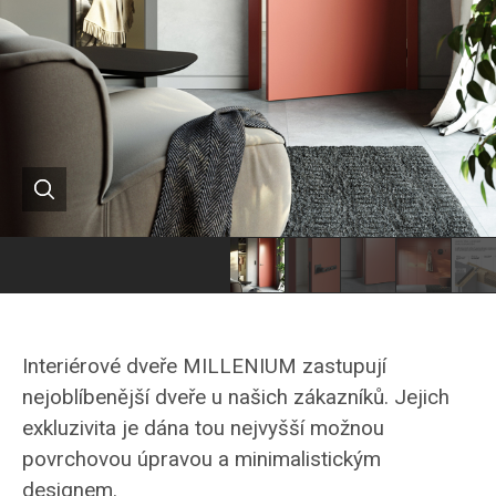
Kvalitní
Kvalitní
Kvalitní
Kvalitní
interiérové
interiérové
interiérové
interiérové
dveře
dveře
dveře
dveře
Interiérové dveře MILLENIUM zastupují
Millenium
Millenium
Millenium
do
nejoblíbenější dveře u našich zákazníků. Jejich
značky
značky
značky
obkladu
exkluzivita je dána tou nejvyšší možnou
HANÁK
HANÁK
HANÁK
Millenium
povrchovou úpravou a minimalistickým
značky
designem.
HANÁK