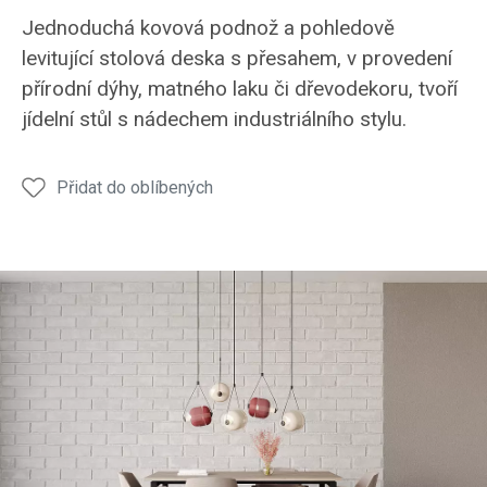
Jídelní
Jídelní
Jídelní
Jídelní
Jídel
Jednoduchá kovová podnož a pohledově
stůl
stůl
stůl
stůl
stůl
levitující stolová deska s přesahem, v provedení
JS53
JS53
JS53
JS53
JS53
přírodní dýhy, matného laku či dřevodekoru, tvoří
jídelní stůl s nádechem industriálního stylu.
Přidat do oblíbených