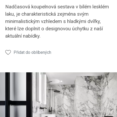
koupelna
koupelna
koupelna
Nadčasová koupelnová sestava v bílém lesklém
LINE
LINE
LINE
laku, je charakteristická zejména svým
dekor
dekor
minimalistickým vzhledem s hladkými dvířky,
umyvadlo
umyvadlo
které lze doplnit o designovou úchytku z naší
aktuální nabídky.
Přidat do oblíbených