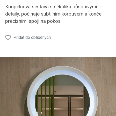
koupelna
koupelna
Koupelnová sestava s několika působivými
NOVA
NOVA
detaily, počínaje subtilním korpusem a konče
koupelnové
precizními spoji na pokos.
skříňky
Přidat do oblíbených