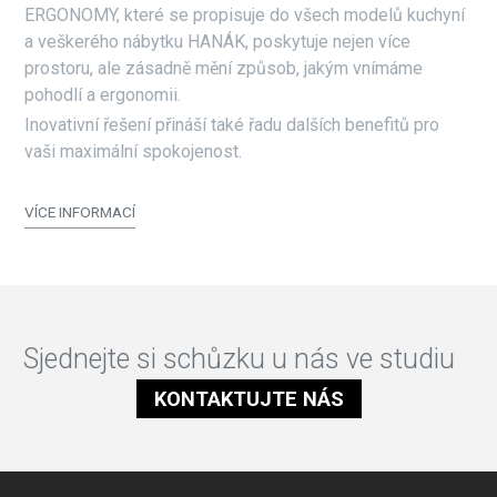
ERGONOMY, které se propisuje do všech modelů kuchyní
a veškerého nábytku HANÁK, poskytuje nejen více
prostoru, ale zásadně mění způsob, jakým vnímáme
pohodlí a ergonomii.
Inovativní řešení přináší také řadu dalších benefitů pro
vaši maximální spokojenost.
VÍCE INFORMACÍ
Sjednejte si schůzku u nás ve studiu
KONTAKTUJTE NÁS