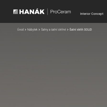
Interior Concept
Úvod
Nábytek
Šatny a šatní skříně
Šatní skříň SOLID