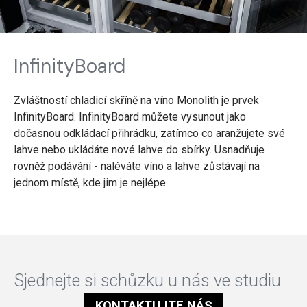
InfinityBoard
Zvláštností chladicí skříně na víno Monolith je prvek
InfinityBoard. InfinityBoard můžete vysunout jako
dočasnou odkládací přihrádku, zatímco co aranžujete své
lahve nebo ukládáte nové lahve do sbírky. Usnadňuje
rovněž podávání - naléváte víno a lahve zůstávají na
jednom místě, kde jim je nejlépe.
Sjednejte si schůzku u nás ve studiu
KONTAKTUJTE NÁS