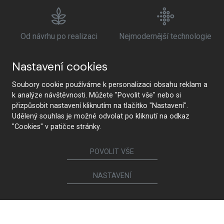
Od návrhu po realizaci
Nejmodernější technologie
Nastavení cookies
Soubory cookie používáme k personalizaci obsahu reklam a
Prémiová kvalita a
Zdravotní nezávadnost
k analýze návštěvnosti. Můžete "Povolit vše" nebo si
udržitelnost
přizpůsobit nastavení kliknutím na tlačítko "Nastavení".
Udělený souhlas je možné odvolat po kliknutí na odkaz
"Cookies" v patičce stránky.
POVOLIT VŠE
NASTAVENÍ