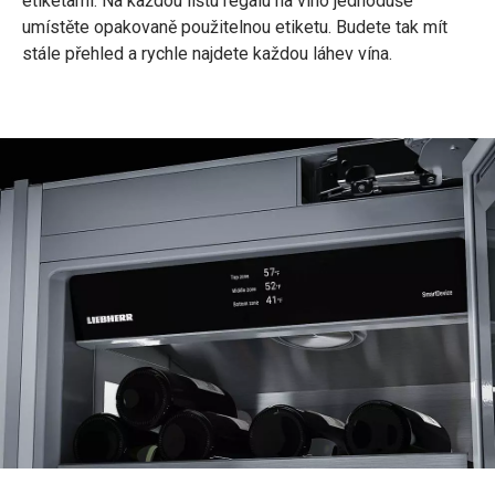
etiketami. Na každou lištu regálu na víno jednoduše
umístěte opakovaně použitelnou etiketu. Budete tak mít
stále přehled a rychle najdete každou láhev vína.