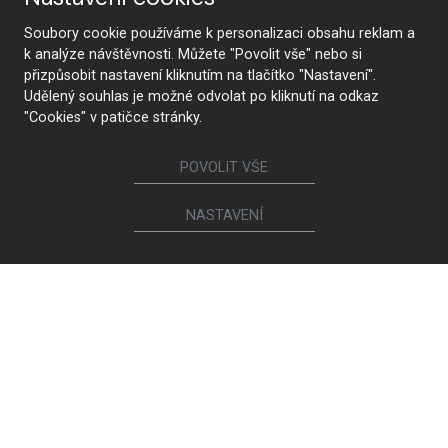
Nábytek
Soubory cookie používáme k personalizaci obsahu reklam a
k analýze návštěvnosti. Můžete "Povolit vše" nebo si
Kuchyně
Jídelní židle a křesílka
přizpůsobit nastavení kliknutím na tlačítko "Nastavení".
Interiérové dveře
Sedací soupravy a křesla
Udělený souhlas je možné odvolat po kliknutí na odkaz
Šatny a šatní skříně
Knihovny a komody
"Cookies" v patičce stránky.
Postele a noční stolky
Koupelny
Obývací sestavy
Dětské a studentské pokoje
POVOLIT VŠE
Jídelní a konferenční stoly
Pracovny
NASTAVENÍ
Ostatní sortiment
Calia Italia
Brokis
Magniflex
Spotřebiče a sanita
Ego Italiano