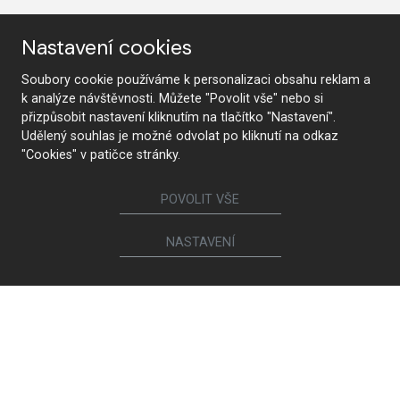
Sledujte nás
Nastavení cookies
Soubory cookie používáme k personalizaci obsahu reklam a
Nábytek
k analýze návštěvnosti. Můžete "Povolit vše" nebo si
přizpůsobit nastavení kliknutím na tlačítko "Nastavení".
Kuchyně
Jídelní židle a křesílka
Udělený souhlas je možné odvolat po kliknutí na odkaz
Interiérové dveře
Sedací soupravy a křesla
"Cookies" v patičce stránky.
Šatny a šatní skříně
Knihovny a komody
Postele a noční stolky
Koupelny
POVOLIT VŠE
Obývací sestavy
Dětské a studentské pokoje
Jídelní a konferenční stoly
Pracovny
NASTAVENÍ
Ostatní sortiment
Calia Italia
Brokis
Magniflex
Spotřebiče a sanita