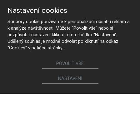
Nastavení cookies
Soubory cookie používáme k personalizaci obsahu reklam a
k analýze návštěvnosti. Můžete "Povolit vše" nebo si
KONTAKTUJTE NÁS
přizpůsobit nastavení kliknutím na tlačítko "Nastavení".
Udělený souhlas je možné odvolat po kliknutí na odkaz
"Cookies" v patičce stránky.
Sledujte nás
POVOLIT VŠE
NASTAVENÍ
Nábytek
Kuchyně
Jídelní židle a křesílka
Interiérové dveře
Sedací soupravy a křesla
Šatny a šatní skříně
Knihovny a komody
Postele a noční stolky
Koupelny
Obývací sestavy
Dětské a studentské pokoje
Jídelní a konferenční stoly
Pracovny