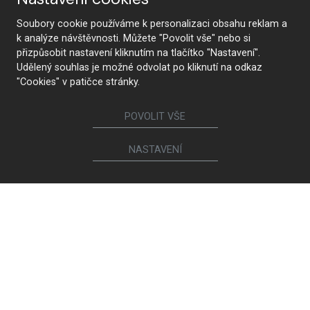
Soubory cookie používáme k personalizaci obsahu reklam a
KONTAKTUJTE NÁS
k analýze návštěvnosti. Můžete "Povolit vše" nebo si
přizpůsobit nastavení kliknutím na tlačítko "Nastavení".
Udělený souhlas je možné odvolat po kliknutí na odkaz
"Cookies" v patičce stránky.
Sledujte nás
POVOLIT VŠE
Nábytek
NASTAVENÍ
Kuchyně
Jídelní židle a křesílka
Interiérové dveře
Sedací soupravy a křesla
Šatny a šatní skříně
Knihovny a komody
Postele a noční stolky
Koupelny
Obývací sestavy
Dětské a studentské pokoje
Jídelní a konferenční stoly
Pracovny