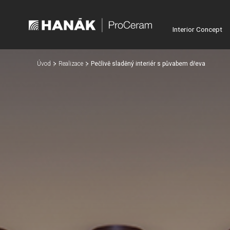
Interior Concept
Úvod
Realizace
Pečlivě sladěný interiér s půvabem dřeva