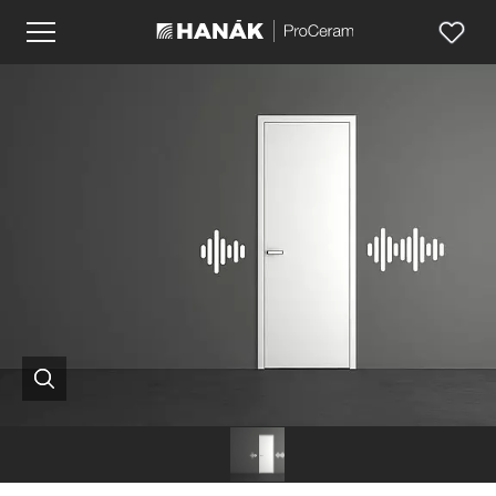
Hanák