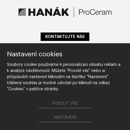
KONTAKTUJTE NÁS
Nastavení cookies
Sledujte nás
Soubory cookie používáme k personalizaci obsahu reklam a
k analýze návštěvnosti. Můžete "Povolit vše" nebo si
přizpůsobit nastavení kliknutím na tlačítko "Nastavení".
Udělený souhlas je možné odvolat po kliknutí na odkaz
Nábytek
"Cookies" v patičce stránky.
Kuchyně
Jídelní židle a křesílka
POVOLIT VŠE
Interiérové dveře
Sedací soupravy a křesla
Šatny a šatní skříně
Knihovny a komody
NASTAVENÍ
Postele a noční stolky
Koupelny
Obývací sestavy
Dětské a studentské pokoje