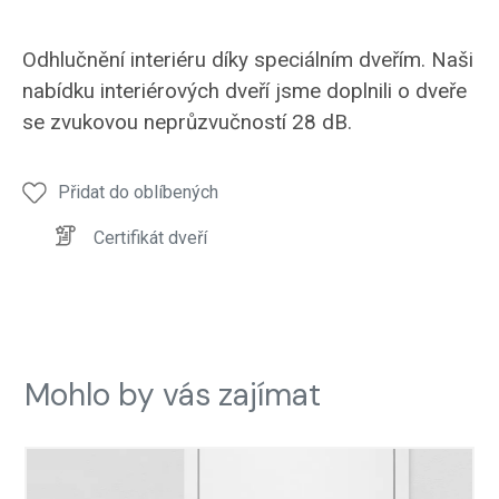
interiérové
dveře
Odhlučnění interiéru díky speciálním dveřím. Naši
AKUSTICKÉ
nabídku interiérových dveří jsme doplnili o dveře
se zvukovou neprůzvučností 28 dB.
Přidat do oblíbených
Certifikát dveří
Mohlo by vás zajímat